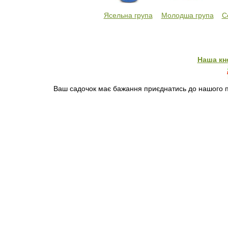
Ясельна група
Молодша група
С
Наша кн
Ваш садочок має бажання приєднатись до нашого пр