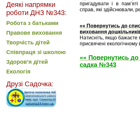
пригадувати і в пам’ят
Деякі напрямки
справ, які здійснювали, 
роботи ДНЗ №343:
Робота з батьками
«« Повернутись до спис
виховання дошкільникі
Правове виховання
Натисніть, якщо бажаєте п
Творчість дітей
присвячені екологічному 
Співпраця зі школою
«« Повернутись до
Здоров’я дітей
садка №343
Екологія
Друзі Садочка: