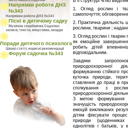
В її структурі чітко виділя
Фото нашого садочка
Напрямки роботи ДНЗ
1. Огляд рослин і тв
№343
самопочуття; обговорення
Напрямки роботи ДНЗ №343
Пісні в дитячому садку
2. Практична діяльність
Музична скарбничка Садочка:
рослини, тварини ; надан
записи, тексти, мінусовки, акорди
3. Огляд рослин і тварин
як емоційне завершення
Поради дитячого психолога
робить дітей впевнен
Цiкавi статтi, кориснi рекомендацii
відповідальним.
Форум садочка №343
Завдяки запропонов
природоохоронної ді
формуванню стійкого про
куточка природи, тери
ставлення до праці в пр
спілкування з росл
природоохоронної діяльно
З метою формування с
значущість природоохоро
емоцій викликаних резул
дітям фіксувати проце
природи (щоденниках 
однолітків і батьків, у