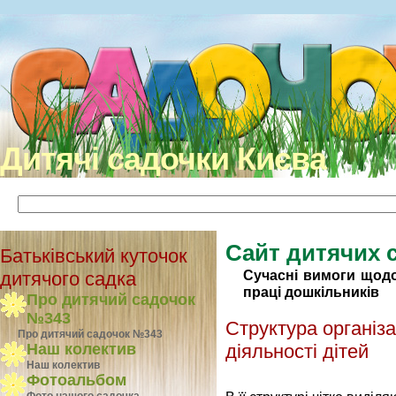
Дитячі садочки Києва
Сайт дитячих 
Батьківський куточок
Сучасні вимоги щодо
дитячого садка
праці дошкільників
Про дитячий садочок
№343
Cтруктура організ
Про дитячий садочок №343
діяльності дітей
Наш колектив
Наш колектив
Фотоальбом