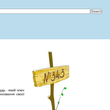
удь - який член
виховання своєї