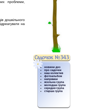
них проблеми,
ів дошкільного
ідреагувати на
новини днз
про садочок
наш колектив
фотоальбом
напрямки
ясельна група
молодша група
середня група
старша група