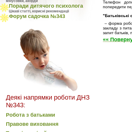
мінусовки, акорди
Телефон допо
Поради дитячого психолога
попередити пед
Цiкавi статтi, кориснi рекомендацii
Форум садочка №343
"Батьківські 
– форма робот
закладу з пит
запит батьків,
«« Поверну
Деякі напрямки роботи ДНЗ
№343:
Робота з батьками
Правове виховання