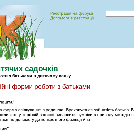
Реєстрація на форумі
Допомога в реєстрації
тячих садочків
оти з батьками в дитячому садку
ійні форми роботи з батьками
 пошта"
 форма спілкування з родиною. Враховується зайнятість батьків. Б
ливість у короткій записці висловити сумніви з приводу методів 
тися по допомогу до конкретного фахівця й т.п.
іри"