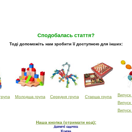
Сподобалась стаття?
Тоді допоможіть нам зробити її доступною для інших:
Випуск
група
Молодша група
Середня група
Старша група
Випуск
Випуск
Наша кнопка (отримати код):