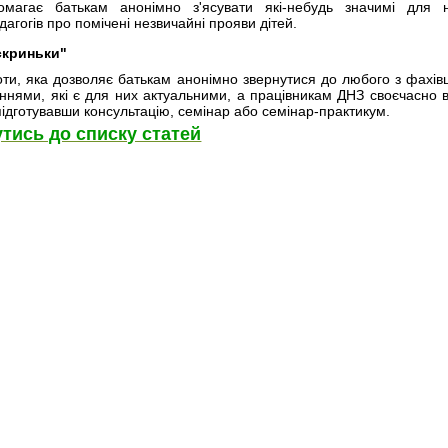
магає батькам анонімно з'ясувати які-небудь значимі для 
агогів про помічені незвичайні прояви дітей.
скриньки"
и, яка дозволяє батькам анонімно звернутися до любого з фахівц
аннями, які є для них актуальними, а працівникам ДНЗ своєчасно в
 підготувавши консультацію, семінар або семінар-практикум.
тись до списку статей