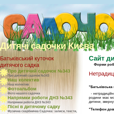
Дитячі садочки Києва
Сайт ди
Батьківський куточок
дитячого садка
Форми роб
Про дитячий садочок №343
Нетрадиц
Про дитячий садочок №343
Наш колектив
Наш колектив
"Батьківська
Фотоальбом
- нетрадиційна
Фото нашого садочка
Напрямки роботи ДНЗ №343
родини має мож
дитини, зверну
Напрямки роботи ДНЗ №343
Пісні в дитячому садку
"Телефон дов
Музична скарбничка Садочка: записи, тексти,