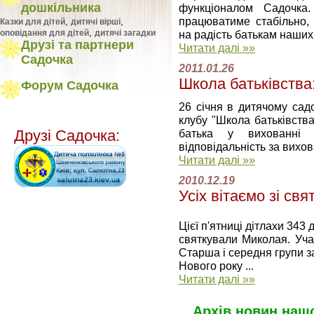
дошкільника
функцiоналом Садочка
працюватиме стабiльно, 
,
,
Казки для дітей
дитячі вірші
,
на радiсть батькам наших 
оповідання для дітей
дитячі загадки
Друзі та партнери
Читати далі »»
Садочка
2011.01.26
Школа батьківства:
Форум Садочка
26 січня в дитячому сад
клубу "Школа батьківства
батька у вихованні 
Друзі Садочка:
відповідальність за вихова
Читати далі »»
2010.12.19
Усіх вітаємо зі св
Цієї п'ятниці дітлахи 343
святкували Миколая. Учас
Старша і середня групи за
Нового року ...
Читати далі »»
Архів новин нашо