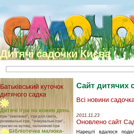
Дитячі садочки Києва
Сайт дитячих 
Батьківський куточок
дитячого садка
Всі новини садочк
Дитячі ігри на кожен день
2011.11.23
,
,
Ігри-"хвилинки"
ігри для свята
Оновлено сайт Са
,
,
розвивальні ігри
"очікувальні ігри"
,
граємо на вулиці
пальчикові ігри
Бібліотечка малюка-
Нарештi вдалося подол