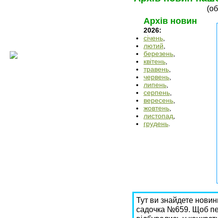
(об
Архів новин
2026:
січень
,
лютий
,
березень
,
квітень
,
травень
,
червень
,
липень
,
серпень
,
вересень
,
жовтень
,
листопад
,
грудень
.
Тут ви знайдете новин
садочка №659. Щоб пер