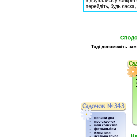
відбувались у конкретн
перейдіть, будь ласка,
Сподо
Тоді допоможіть нам
новини днз
про садочок
наш колектив
фотоальбом
напрямки
На
ясельна група