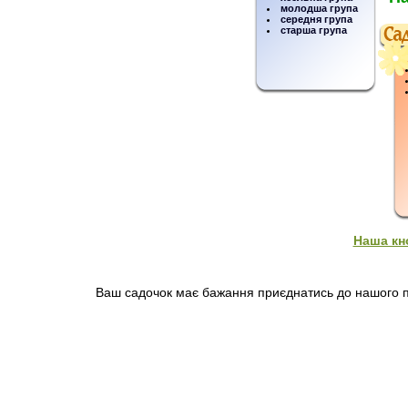
молодша група
середня група
старша група
Наша кн
Ваш садочок має бажання приєднатись до нашого пр