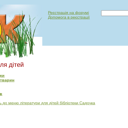
Реєстрація на форумі
Допомога в реєстрації
ля дітей
дки
 тварин
ів
 до меню літератури для дітей бібліотеки Садочка