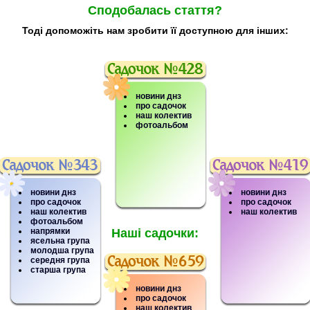
Сподобалась стаття?
Тоді допоможіть нам зробити її доступною для інших:
новини днз
про садочок
наш колектив
фотоальбом
новини днз
новини днз
про садочок
про садочок
наш колектив
наш колектив
фотоальбом
напрямки
Наші садочки:
ясельна група
молодша група
середня група
старша група
новини днз
про садочок
наш колектив