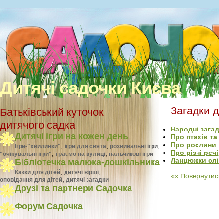
Дитячі садочки Києва
Загадки д
Батьківський куточок
дитячого садка
Народні зага
Дитячі ігри на кожен день
Про птахів та
Про рослини
,
,
,
Ігри-"хвилинки"
ігри для свята
розвивальні ігри
Про різні речі
,
,
"очікувальні ігри"
граємо на вулиці
пальчикові ігри
Ланцюжки сл
Бібліотечка малюка-дошкільника
,
,
Казки для дітей
дитячі вірші
«« Повернутись
,
оповідання для дітей
дитячі загадки
Друзі та партнери Садочка
Форум Садочка