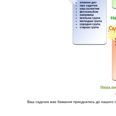
новини днз
про садочок
наш колектив
фотоальбом
напрямки
На
ясельна група
молодша група
середня група
старша група
Наша кн
Ваш садочок має бажання приєднатись до нашого пр