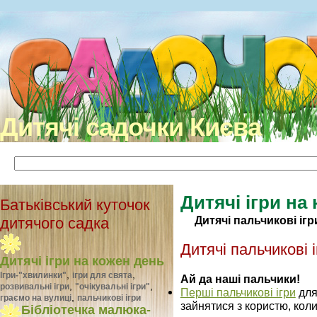
Дитячі садочки Києва
Дитячі ігри на
Батьківський куточок
Дитячі пальчикові ігр
дитячого садка
Дитячі пальчикові і
Дитячі ігри на кожен день
,
,
Ігри-"хвилинки"
ігри для свята
Ай да наші пальчики!
,
,
розвивальні ігри
"очікувальні ігри"
Перші пальчикові ігри
для
,
граємо на вулиці
пальчикові ігри
зайнятися з користю, кол
Бібліотечка малюка-