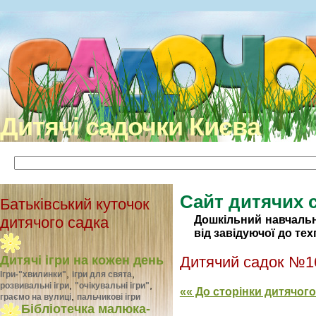
Дитячі садочки Києва
Сайт дитячих 
Батьківський куточок
Дошкільний навчаль
дитячого садка
від завідуючої до те
Дитячий садок №1
Дитячі ігри на кожен день
,
,
Ігри-"хвилинки"
ігри для свята
,
,
розвивальні ігри
"очікувальні ігри"
«« До сторінки дитячог
,
граємо на вулиці
пальчикові ігри
Бібліотечка малюка-