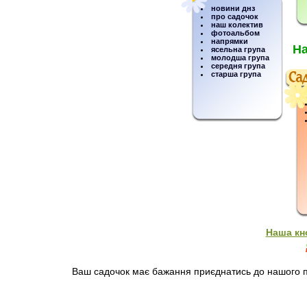
новини днз
про садочок
наш колектив
фотоальбом
напрямки
На
ясельна група
молодша група
середня група
старша група
Наша кн
Ваш садочок має бажання приєднатись до нашого пр