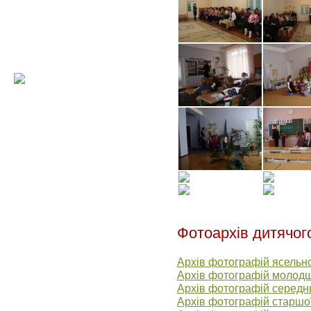
Фотоархів дитячог
Архів фотографій ясельно
Архів фотографій молодш
Архів фотографій середнь
Архів фотографій старшої