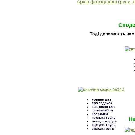
Архів фотографій групи, я
Сподо
Тоді допоможіть нам
новини днз
про садочок
наш колектив
фотоальбом
напрямки
ясельна група
На
молодша група
середня група
старша група