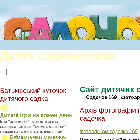
Дитячі садочки Києва
Сайт дитячих 
Батьківський куточок
Садочок 169 - фотоар
дитячого садка
Архів фотографій 
Дитячі ігри на кожен день
садочка
,
,
Ігри-"хвилинки"
ігри для свята
,
,
розвивальні ігри
"очікувальні ігри"
Фотоальбом садочка 169
,
граємо на вулиці
пальчикові ігри
Бібліотечка малюка-